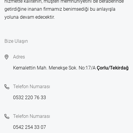
hizmette kalitenin, müşteri memnuniyetini de beraberinde
getirdiğine inanan firmamız benimsediği bu anlayışla
yoluna devam edecektir.
Bize Ulaşın
Adres
Kemalettin Mah. Menekşe Sok. No:17/A
Çorlu/Tekirdağ
Telefon Numarası
0532 220 76 33
Telefon Numarası
0542 254 33 07