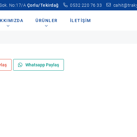
 Sok. No:17/A
Çorlu/Tekirdağ
0532 220 76 33
cahit@trak
KKIMIZDA
ÜRÜNLER
İLETIŞIM
ylaş
Whatsapp Paylaş