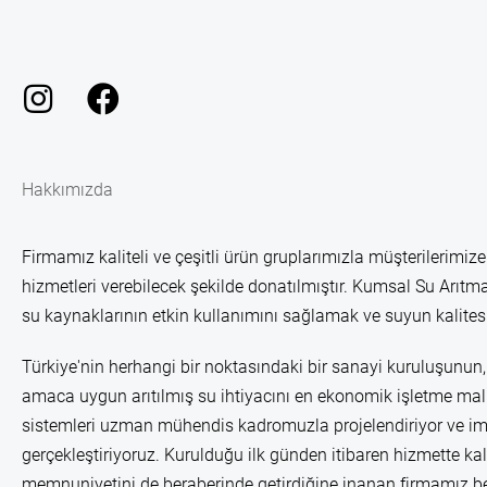
Hakkımızda
Firmamız kaliteli ve çeşitli ürün gruplarımızla müşterilerimize
hizmetleri verebilecek şekilde donatılmıştır. Kumsal Su Arıtma
su kaynaklarının etkin kullanımını sağlamak ve suyun kalitesi
Türkiye'nin herhangi bir noktasındaki bir sanayi kuruluşunun, 
amaca uygun arıtılmış su ihtiyacını en ekonomik işletme mali
sistemleri uzman mühendis kadromuzla projelendiriyor ve im
gerçekleştiriyoruz. Kurulduğu ilk günden itibaren hizmette kal
memnuniyetini de beraberinde getirdiğine inanan firmamız b