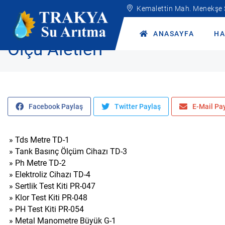
Kemalettin Mah. Menekşe
Anasayfa
Ürünler
Yedek Parçalar
Ölçü Aletleri
ANASAYFA
HA
Ölçü Aletleri
Facebook Paylaş
Twitter Paylaş
E-Mail Pa
»
Tds Metre TD-1
»
Tank Basınç Ölçüm Cihazı TD-3
»
Ph Metre TD-2
»
Elektroliz Cihazı TD-4
»
Sertlik Test Kiti PR-047
»
Klor Test Kiti PR-048
»
PH Test Kiti PR-054
»
Metal Manometre Büyük G-1