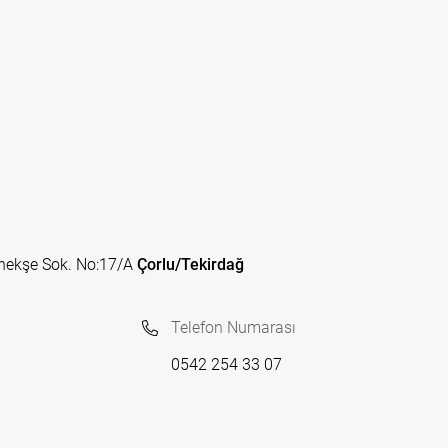
nekşe Sok. No:17/A
Çorlu/Tekirdağ
Telefon Numarası
0542 254 33 07