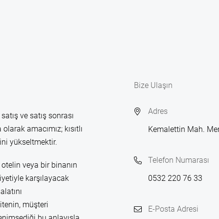
Bize Ulaşın
Adres
 satış ve satış sonrası
 olarak amacımız; kısıtlı
Kemalettin Mah. Me
ni yükseltmektir.
Telefon Numarası
otelin veya bir binanın
yetiyle karşılayacak
0532 220 76 33
alatını
itenin, müşteri
E-Posta Adresi
enimsediği bu anlayışla