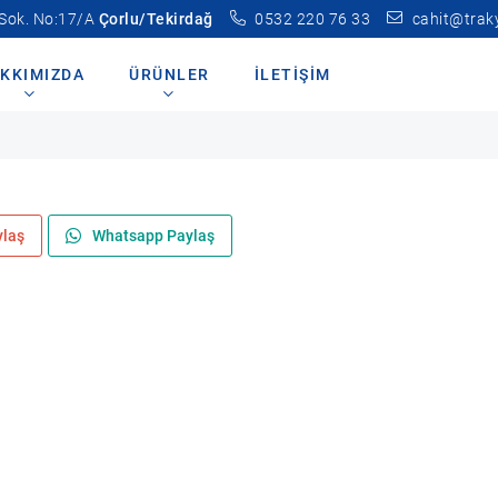
 Sok. No:17/A
Çorlu/Tekirdağ
0532 220 76 33
cahit@trak
KKIMIZDA
ÜRÜNLER
İLETIŞIM
ylaş
Whatsapp Paylaş