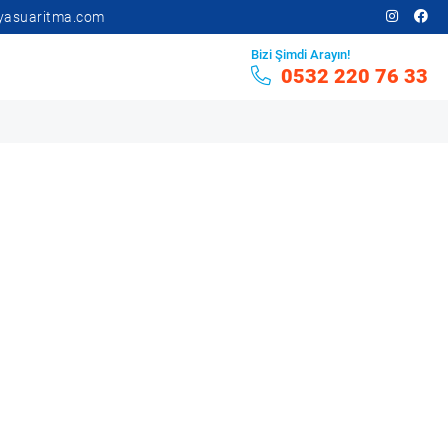
yasuaritma.com
Bizi Şimdi Arayın!
0532 220 76 33