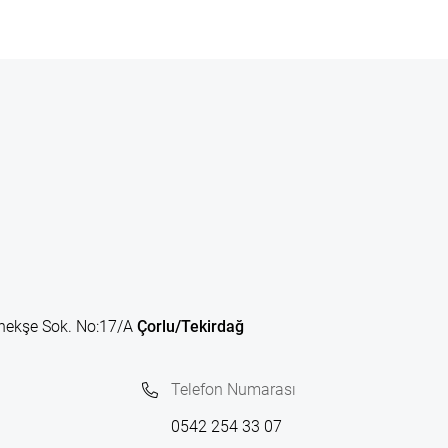
nekşe Sok. No:17/A
Çorlu/Tekirdağ
Telefon Numarası
0542 254 33 07