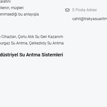
alatını
itenin, müşteri
E-Posta Adresi
enimsediği bu anlayışla
cahit@trakyasuarit
 Cihazları, Çorlu Atık Su Geri Kazanım
leburgaz Su Arıtma, Çerkezköy Su Arıtma
düstriyel Su Arıtma Sistemleri