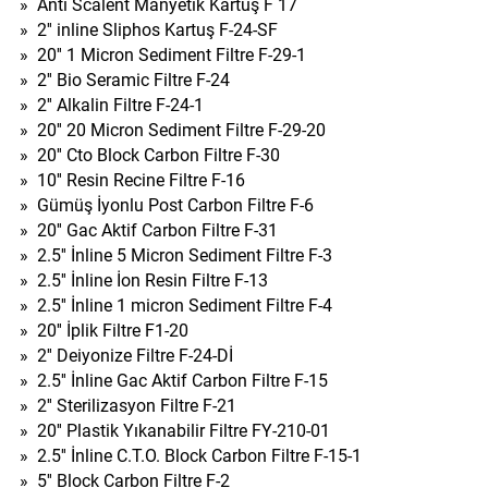
»
Anti Scalent Manyetik Kartuş F 17
»
2'' inline Sliphos Kartuş F-24-SF
»
20'' 1 Micron Sediment Filtre F-29-1
»
2'' Bio Seramic Filtre F-24
»
2'' Alkalin Filtre F-24-1
»
20'' 20 Micron Sediment Filtre F-29-20
»
20'' Cto Block Carbon Filtre F-30
»
10'' Resin Recine Filtre F-16
»
Gümüş İyonlu Post Carbon Filtre F-6
»
20'' Gac Aktif Carbon Filtre F-31
»
2.5'' İnline 5 Micron Sediment Filtre F-3
»
2.5'' İnline İon Resin Filtre F-13
»
2.5'' İnline 1 micron Sediment Filtre F-4
»
20'' İplik Filtre F1-20
»
2'' Deiyonize Filtre F-24-Dİ
»
2.5'' İnline Gac Aktif Carbon Filtre F-15
»
2'' Sterilizasyon Filtre F-21
»
20'' Plastik Yıkanabilir Filtre FY-210-01
»
2.5'' İnline C.T.O. Block Carbon Filtre F-15-1
»
5'' Block Carbon Filtre F-2