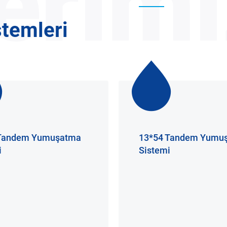
erimi
temleri
 Tandem Yumuşatma
13*54 Tandem Yumu
i
Sistemi