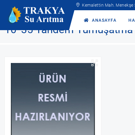
Kemalettin Mah. Menekşe
Anasayfa
Ürünler
Endüstriyel Hizmetlerimiz
Tandem Yumuşa
ANASAYFA
HA
10*35 Tandem Yumuşatma 