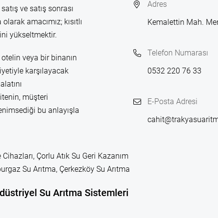
Adres
 satış ve satış sonrası
 olarak amacımız; kısıtlı
Kemalettin Mah. Me
ni yükseltmektir.
Telefon Numarası
otelin veya bir binanın
yetiyle karşılayacak
0532 220 76 33
alatını
itenin, müşteri
E-Posta Adresi
enimsediği bu anlayışla
cahit@trakyasuarit
 Cihazları, Çorlu Atık Su Geri Kazanım
leburgaz Su Arıtma, Çerkezköy Su Arıtma
düstriyel Su Arıtma Sistemleri