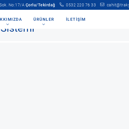
 Sok. No:17/A
Çorlu/Tekirdağ
0532 220 76 33
cahit@trak
tma Sistemleri
10*35 Tandem Yumuşatma Sistemi
KKIMIZDA
ÜRÜNLER
İLETIŞIM
Sistemi