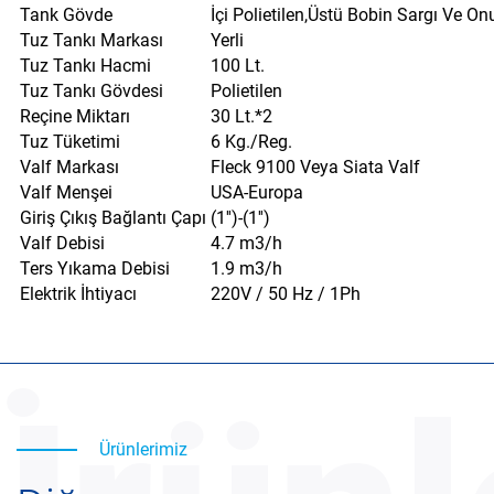
Tank Gövde
İçi Polietilen,Üstü Bobin Sargı Ve On
Tuz Tankı Markası
Yerli
Tuz Tankı Hacmi
100 Lt.
Tuz Tankı Gövdesi
Polietilen
Reçine Miktarı
30 Lt.*2
Tuz Tüketimi
6 Kg./Reg.
Valf Markası
Fleck 9100 Veya Siata Valf
Valf Menşei
USA-Europa
Giriş Çıkış Bağlantı Çapı
(1'')-(1'')
Valf Debisi
4.7 m3/h
Ters Yıkama Debisi
1.9 m3/h
Elektrik İhtiyacı
220V / 50 Hz / 1Ph
Ürünlerimiz