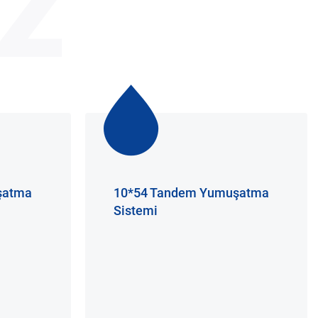
z
şatma
10*54 Tandem Yumuşatma
Sistemi