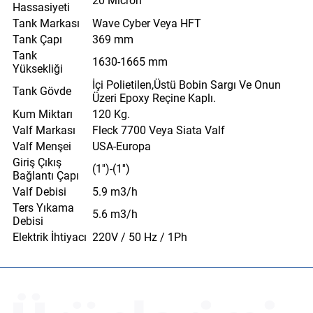
20 Micron
Hassasiyeti
Tank Markası
Wave Cyber Veya HFT
Tank Çapı
369 mm
Tank
1630-1665 mm
Yüksekliği
İçi Polietilen,Üstü Bobin Sargı Ve Onun
Tank Gövde
Üzeri Epoxy Reçine Kaplı.
Kum Miktarı
120 Kg.
Valf Markası
Fleck 7700 Veya Siata Valf
Valf Menşei
USA-Europa
Giriş Çıkış
(1'')-(1'')
Bağlantı Çapı
Valf Debisi
5.9 m3/h
Ters Yıkama
5.6 m3/h
Debisi
Elektrik İhtiyacı
220V / 50 Hz / 1Ph