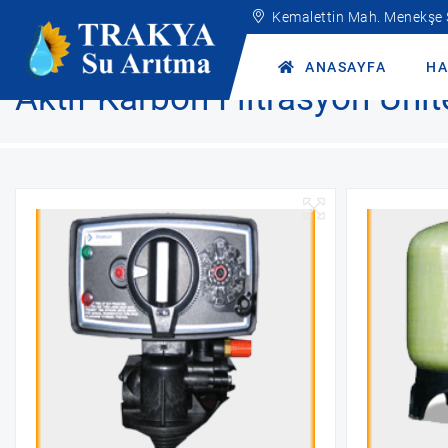
Kemalettin Mah. Menekşe
Anasayfa
Ürünler
Endüstriyel Hizmetlerimiz
Filtrasyon Ünite
ANASAYFA
HA
Aktif Karbon Filtrasyon Ünit