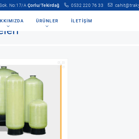
 Sok. No:17/A
Çorlu/Tekirdağ
0532 220 76 33
cahit@trak
leri
Aktif Karbon Filtrasyon Üniteleri
KKIMIZDA
ÜRÜNLER
İLETIŞIM
eleri