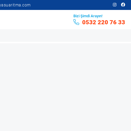
yasuaritma.com
Bizi Şimdi Arayın!
0532 220 76 33