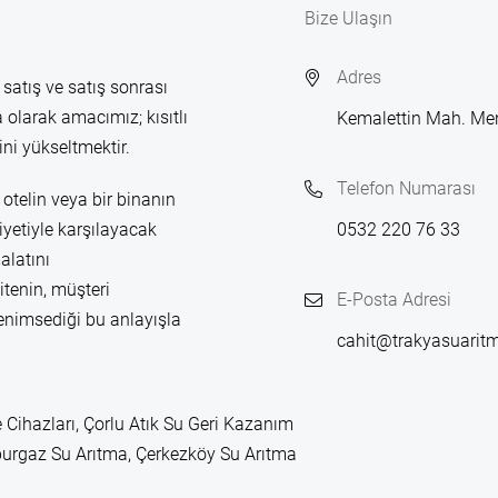
Bize Ulaşın
Adres
 satış ve satış sonrası
 olarak amacımız; kısıtlı
Kemalettin Mah. Me
ni yükseltmektir.
Telefon Numarası
otelin veya bir binanın
yetiyle karşılayacak
0532 220 76 33
alatını
itenin, müşteri
E-Posta Adresi
enimsediği bu anlayışla
cahit@trakyasuarit
 Cihazları, Çorlu Atık Su Geri Kazanım
leburgaz Su Arıtma, Çerkezköy Su Arıtma