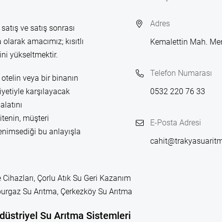
Adres
 satış ve satış sonrası
 olarak amacımız; kısıtlı
Kemalettin Mah. Me
ni yükseltmektir.
Telefon Numarası
otelin veya bir binanın
yetiyle karşılayacak
0532 220 76 33
alatını
itenin, müşteri
E-Posta Adresi
enimsediği bu anlayışla
cahit@trakyasuarit
 Cihazları, Çorlu Atık Su Geri Kazanım
leburgaz Su Arıtma, Çerkezköy Su Arıtma
düstriyel Su Arıtma Sistemleri