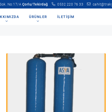
 Sok. No:17/A
Çorlu/Tekirdağ
0532 220 76 33
cahit@trak
niteleri
KKIMIZDA
ÜRÜNLER
İLETIŞIM