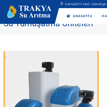
Kemalettin Mah. Menekşe
Anasayfa
Ürünler
Endüstriyel Hizmetlerimiz
Su Yumuşatma Ü
ANASAYFA
HA
Su Yumuşatma Üniteleri