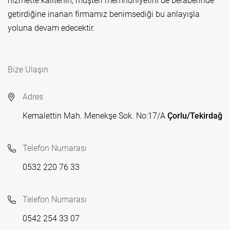
hizmette kalitenin, müşteri memnuniyetini de beraberinde
getirdiğine inanan firmamız benimsediği bu anlayışla
yoluna devam edecektir.
Bize Ulaşın
Adres
Kemalettin Mah. Menekşe Sok. No:17/A
Çorlu/Tekirdağ
Telefon Numarası
0532 220 76 33
Telefon Numarası
0542 254 33 07