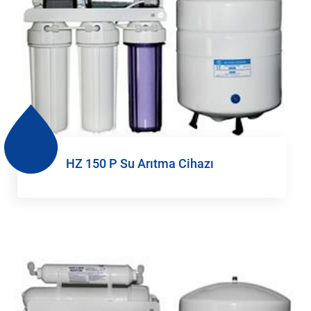
HZ 150 P Su Arıtma Cihazı